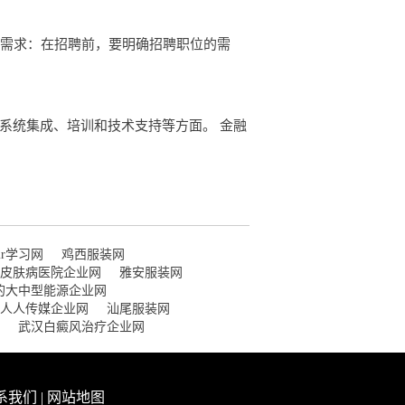
位需求：在招聘前，要明确招聘职位的需
系统集成、培训和技术支持等方面。 金融
air学习网
鸡西服装网
皮肤病医院企业网
雅安服装网
的大中型能源企业网
人人传媒企业网
汕尾服装网
武汉白癜风治疗企业网
系我们
|
网站地图