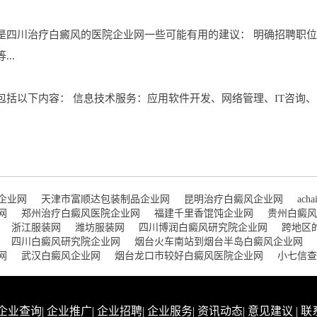
是四川治疗白癜风的医院企业网一些可能有用的建议： 明确招聘职
..
括以下内容： 信息技术服务：应用软件开发、网络管理、IT咨询、
企业网
天津市富顺达包装制品企业网
昆明治疗白癜风企业网
ach
网
郑州治疗白癜风医院企业网
福建千里香馄饨企业网
贵州白癜风
浙江服装网
潍坊服装网
四川博润白癜风研究院企业网
跨地区
四川白癜风研究院企业网
烟台火车南站到烟台半岛白癜风企业网
网
武汉白癜风企业网
烟台龙口市较好白癜风医院企业网
小七信查
企业查询
|
企业推广
|
企业招聘
|
企业服务
|
资讯动态
|
意见建议
|
联